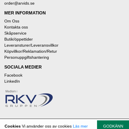
order@arvids.se
MER INFORMATION
Om Oss
Kontakta oss
Skåpservice
Butik/öppettider
Leveransturer/Leveransvillkor
Köpvillkor/Reklamation/Retur
Personuppgiftshantering
SOCIALA MEDIER
Facebook
LinkedIn
Cookies
Vi använder oss av cookies
Läs mer
GODKÄNN
© 2026
© Copyright RKV