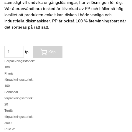
samtidigt vill undvika engångslösningar, har vi lösningen för dig.
Vår återanvändbara tesked är tillverkad av PP och håller så hög
kvalitet att produkten enkelt kan diskas i både vanliga och
industriella diskmaskiner. PP är också 100 % återvinningsbart när
det sorteras på rätt sätt.
fp
Köp
Förpackningsstorlek:
100
Primär
förpackningsstorlek:
100
Sekundär
förpackningsstorlek:
20
Tertiär
förpackningsstorlek:
3000
RKV-id: