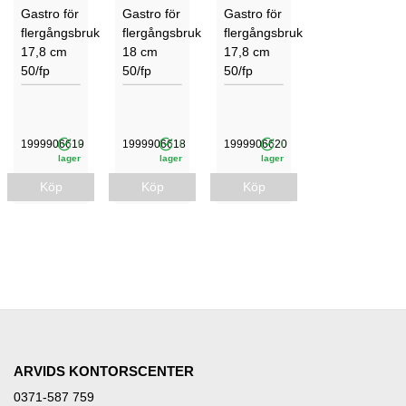
Gastro för
Gastro för
Gastro för
flergångsbruk
flergångsbruk
flergångsbruk
17,8 cm
18 cm
17,8 cm
50/fp
50/fp
50/fp
1999906619
1999906618
1999906620
I
I
I
lager
lager
lager
Köp
Köp
Köp
ARVIDS KONTORSCENTER
0371-587 759