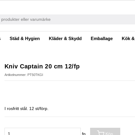
s
Städ & Hygien
Kläder & Skydd
Emballage
Kök &
Kniv Captain 20 cm 12/fp
Artikelnummer: PT50TKGI
I rosfritt stål. 12 st/förp.
fp
Köp