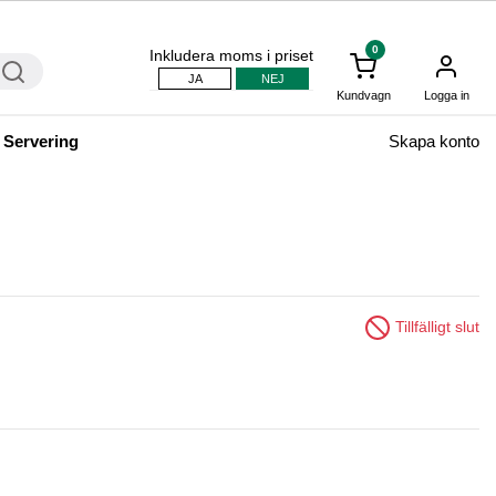
0
Inkludera moms i priset
JA
NEJ
Kundvagn
Logga in
 Servering
Skapa konto
Tillfälligt slut