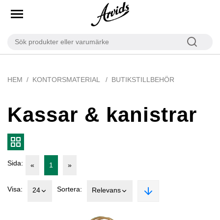
HEM
KONTORSMATERIAL
BUTIKSTILLBEHÖR
Kassar & kanistrar
Sida:
«
1
»
Visa:
Sortera:
24
Relevans