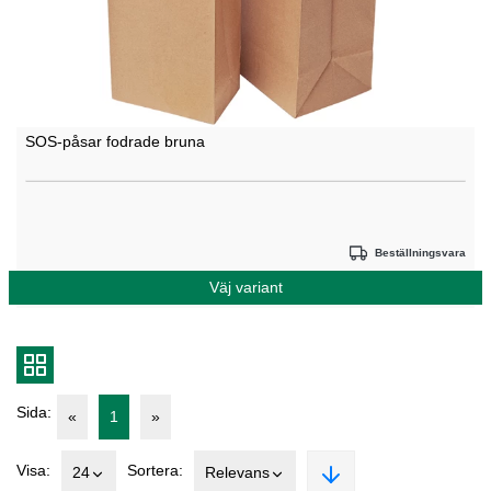
SOS-påsar fodrade bruna
Beställningsvara
Väj variant
Sida:
«
1
»
Visa:
Sortera:
24
Relevans