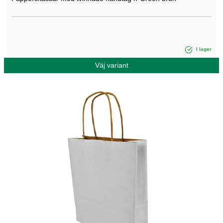
I lager
Väj variant