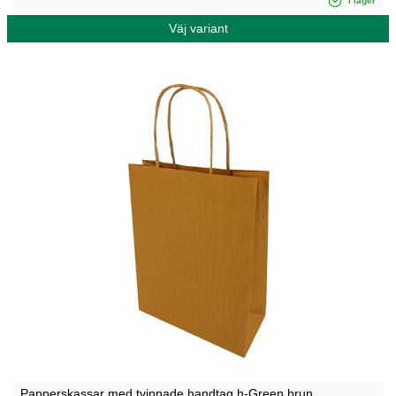
I lager
Väj variant
Papperskassar med tvinnade handtag h-Green brun