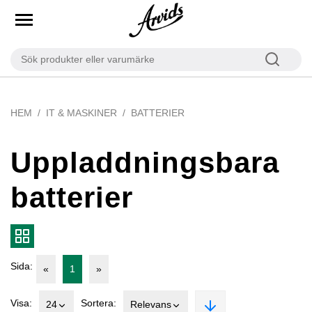
HEM
IT & MASKINER
BATTERIER
Uppladdningsbara
batterier
Sida:
«
1
»
Visa:
Sortera:
24
Relevans