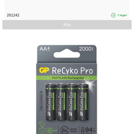
201242
I lager
Köp