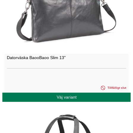
Datorväska BaooBaoo Slim 13"
Tillfälligt slut
Väj variant