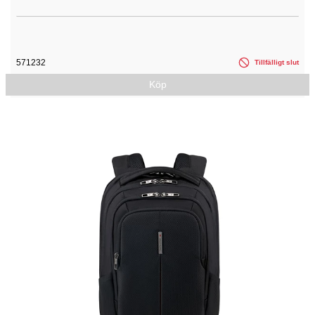
571232
Tillfälligt slut
Köp