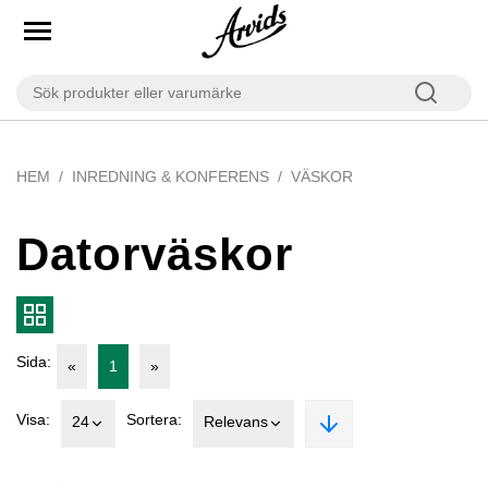
HEM
INREDNING & KONFERENS
VÄSKOR
Datorväskor
Sida:
«
1
»
Visa:
Sortera:
24
Relevans