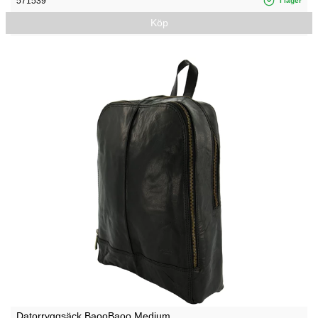
571539
I lager
Köp
Datorryggsäck BaooBaoo Medium