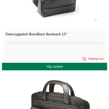
Datorryggsäck BaooBaoo Backpack 13"
Tillfälligt slut
Väj variant