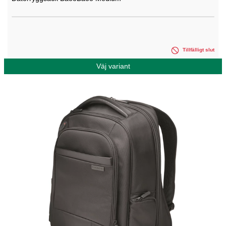
Tillfälligt slut
Väj variant