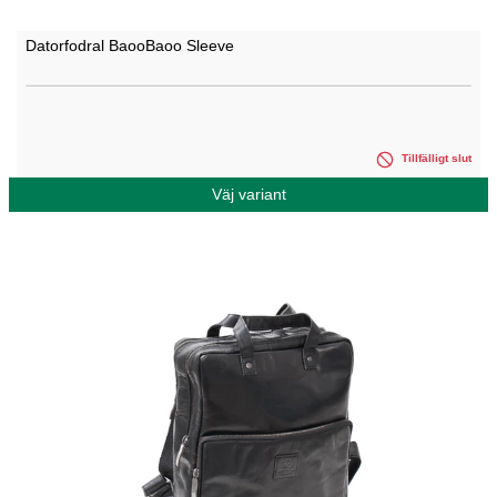
Datorfodral BaooBaoo Sleeve
Tillfälligt slut
Väj variant