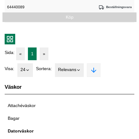
64440089
Beställningsvara
Köp
Sida:
«
1
»
Visa:
Sortera:
24
Relevans
Väskor
Attachéväskor
Bagar
Datorväskor