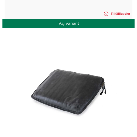
Tillfälligt slut
Väj variant