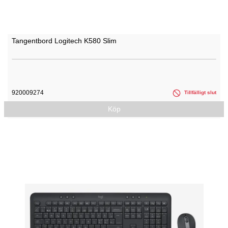
Tangentbord Logitech K580 Slim
920009274
Tillfälligt slut
Köp