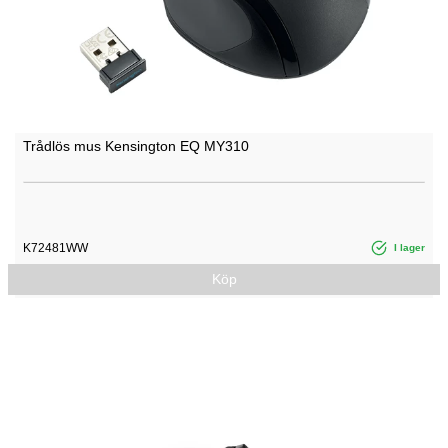
Trådlös mus Kensington EQ MY310
K72481WW
I lager
Köp