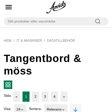
HEM
IT & MASKINER
DATATILLBEHÖR
Tangentbord &
möss
Sida:
«
1
2
3
4
»
Visa:
Sortera:
24
Relevans