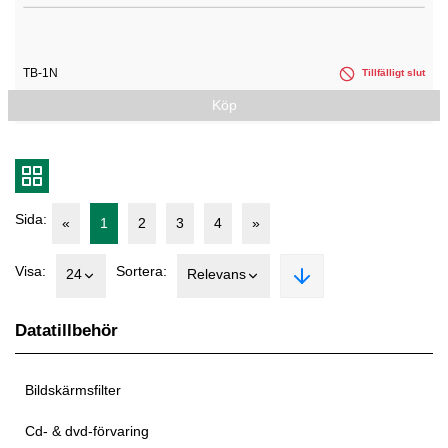
TB-1N
Tillfälligt slut
Köp
Sida:
«
1
2
3
4
»
Visa:
Sortera:
24
Relevans
Datatillbehör
Bildskärmsfilter
Cd- & dvd-förvaring