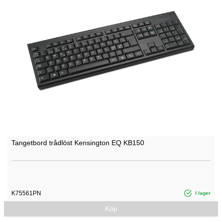
Tangetbord trådlöst Kensington EQ KB150
K75561PN
I lager
Köp