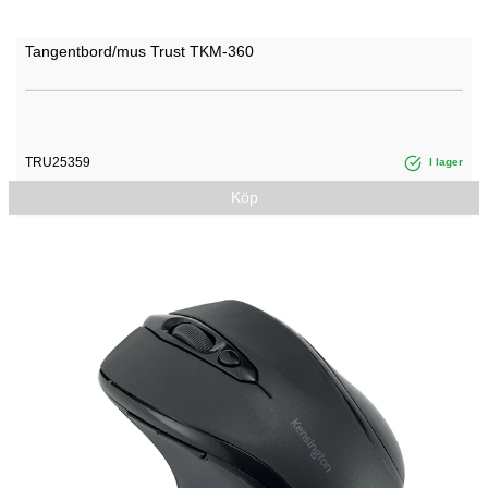
Tangentbord/mus Trust TKM-360
TRU25359
I lager
Köp