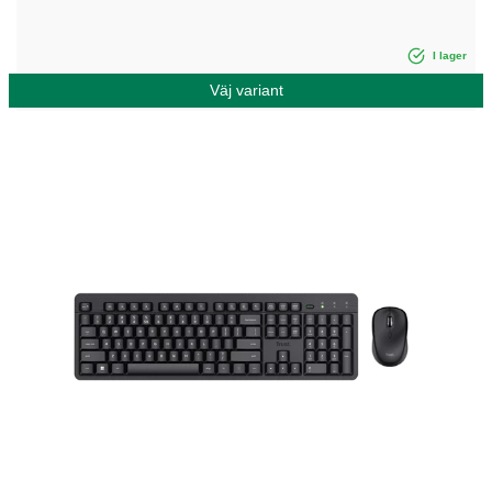
I lager
Väj variant