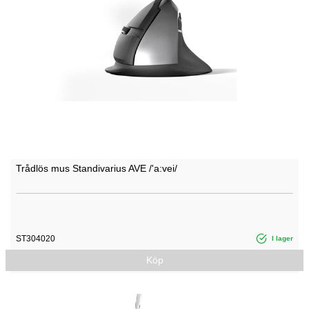
Trådlös mus Standivarius AVE /'a:vei/
ST304020
I lager
Köp