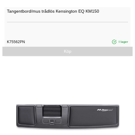
Tangentbord/mus trådlös Kensington EQ KM150
K75562PN
I lager
Köp