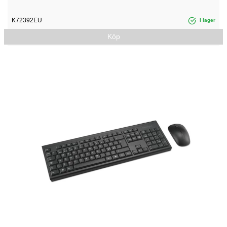
K72392EU
I lager
Köp