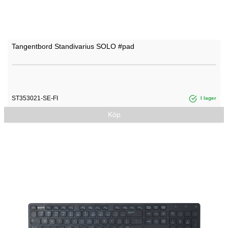
Tangentbord Standivarius SOLO #pad
ST353021-SE-FI
I lager
Köp