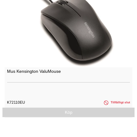
Mus Kensington ValuMouse
K72110EU
Tillfälligt slut
Köp