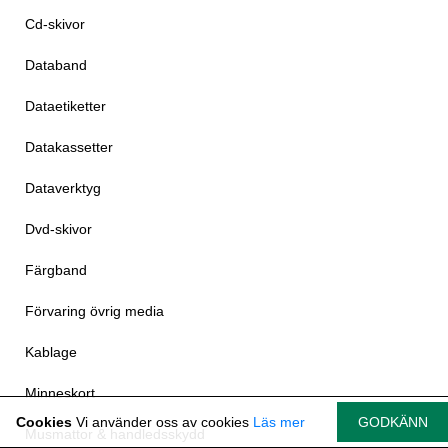
Cd-skivor
Databand
Dataetiketter
Datakassetter
Dataverktyg
Dvd-skivor
Färgband
Förvaring övrig media
Kablage
Minneskort
Cookies
Vi använder oss av cookies
Läs mer
GODKÄNN
Musmattor & handledsskydd