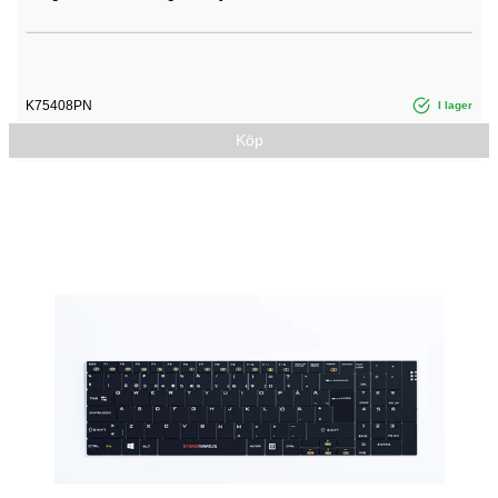
K75408PN
I lager
Köp