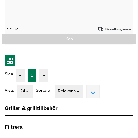
57302
Beställningsvara
Köp
Sida:
«
1
»
Visa:
Sortera:
24
Relevans
Grillar & grilltillbehör
Filtrera