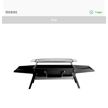
5018181
I lager
Köp