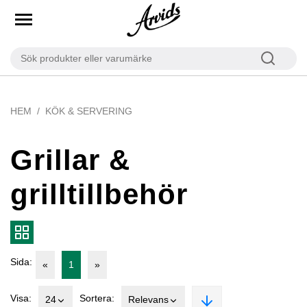
HEM
KÖK & SERVERING
Grillar &
grilltillbehör
Sida:
«
1
»
Visa:
Sortera:
24
Relevans