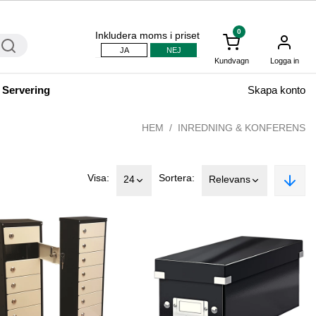
0
Inkludera moms i priset
JA
NEJ
Kundvagn
Logga in
 Servering
Skapa konto
HEM
INREDNING & KONFERENS
Visa:
Sortera:
24
Relevans