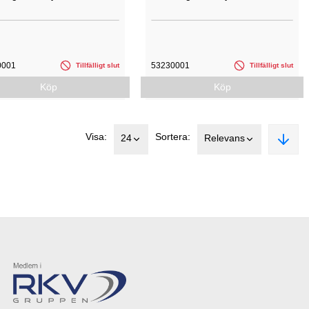
0001
53230001
Tillfälligt slut
Tillfälligt slut
Köp
Köp
Visa:
Sortera:
24
Relevans