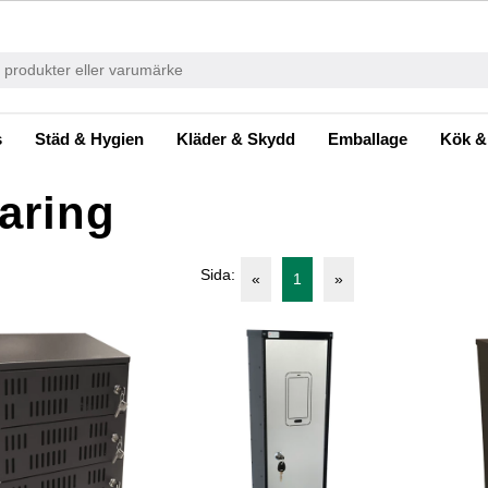
s
Städ & Hygien
Kläder & Skydd
Emballage
Kök &
aring
Sida:
«
1
»