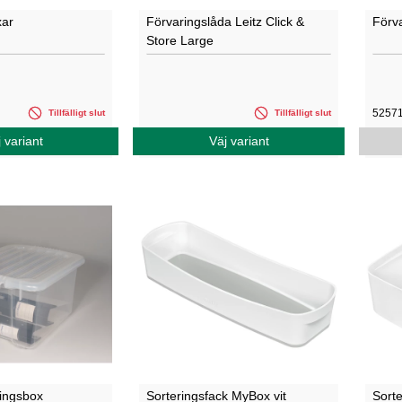
xar
Förvaringslåda Leitz Click &
Förva
Store Large
5257
Tillfälligt slut
Tillfälligt slut
 variant
Väj variant
aringsbox
Sorteringsfack MyBox vit
Sort