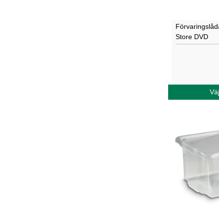
Förvaringslåda
Store DVD
Väj