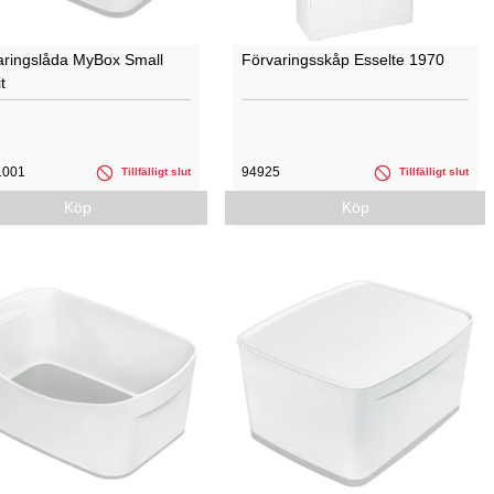
aringslåda MyBox Small
Förvaringsskåp Esselte 1970
t
1001
94925
Tillfälligt slut
Tillfälligt slut
Köp
Köp