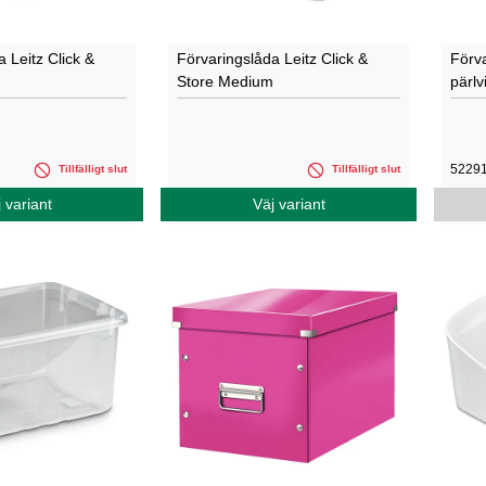
 Leitz Click &
Förvaringslåda Leitz Click &
Förv
Store Medium
pärlvi
5229
Tillfälligt slut
Tillfälligt slut
 variant
Väj variant