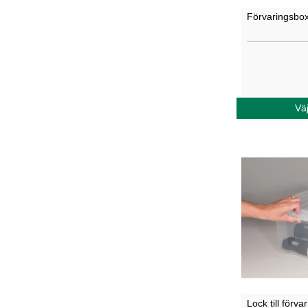
Förvaringsbo
Väj
Lock till förv