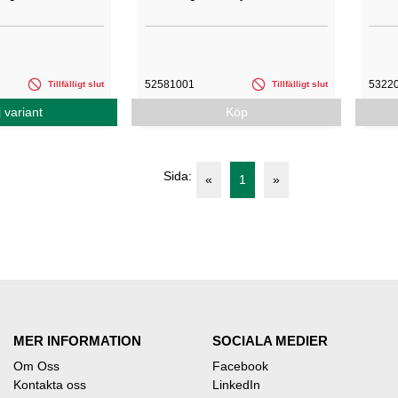
52581001
5322
Tillfälligt slut
Tillfälligt slut
 variant
Köp
Sida:
«
1
»
MER INFORMATION
SOCIALA MEDIER
Om Oss
Facebook
Kontakta oss
LinkedIn