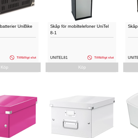
batterier UniBike
Skåp för mobiltelefoner UniTel
Skåp 
8-1
UNITEL81
UNIT
Tillfälligt slut
Tillfälligt slut
Köp
Köp