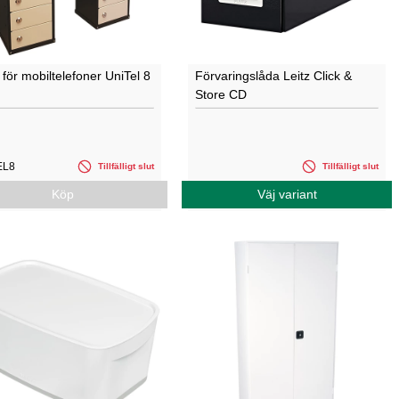
för mobiltelefoner UniTel 8
Förvaringslåda Leitz Click &
Store CD
EL8
Tillfälligt slut
Tillfälligt slut
Köp
Väj variant