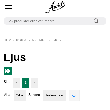
HEM
KÖK & SERVERING
LJUS
Ljus
Sida:
«
1
»
Visa:
Sortera:
24
Relevans