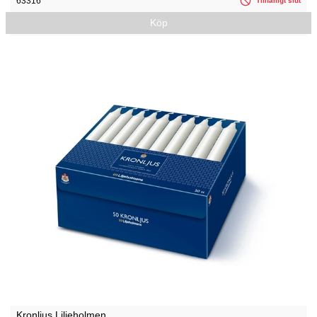
63316
Tillfälligt slut
Köp
Kronljus Liljeholmen