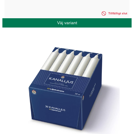
Tillfälligt slut
Väj variant