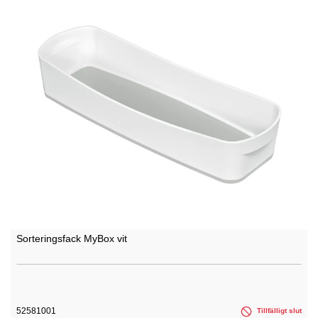
Sorteringsfack MyBox vit
52581001
Tillfälligt slut