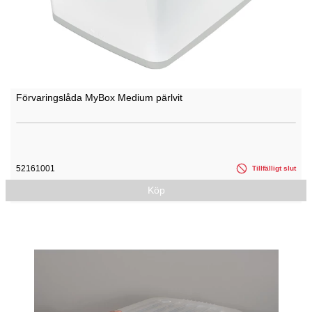
Förvaringslåda MyBox Medium pärlvit
52161001
Tillfälligt slut
Köp