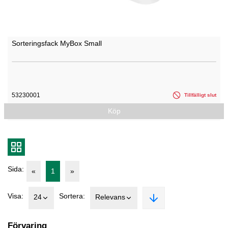
Sorteringsfack MyBox Small
53230001
Tillfälligt slut
Köp
Sida:
«
1
»
Visa:
Sortera:
24
Relevans
Förvaring