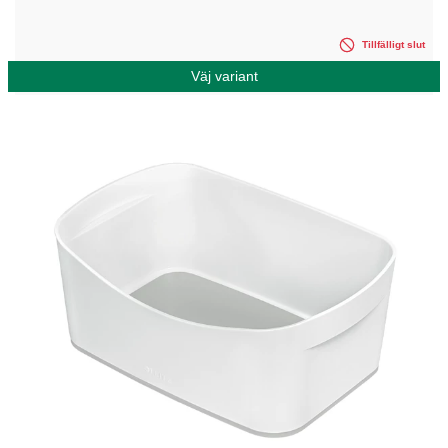
Tillfälligt slut
Väj variant