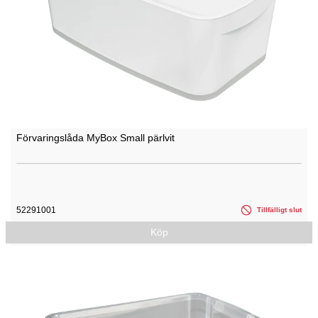
Förvaringslåda MyBox Small pärlvit
52291001
Tillfälligt slut
Köp