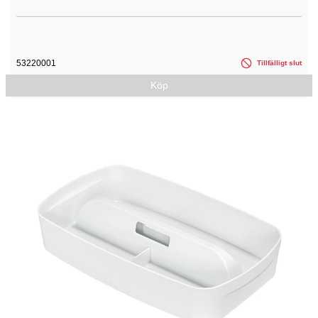
53220001
Tillfälligt slut
Köp