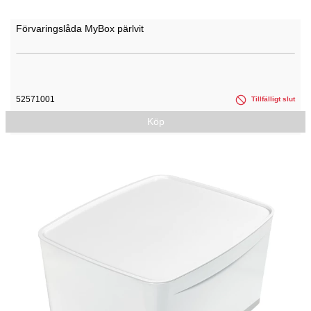
Förvaringslåda MyBox pärlvit
52571001
Tillfälligt slut
Köp