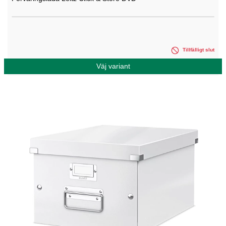
Tillfälligt slut
Väj variant