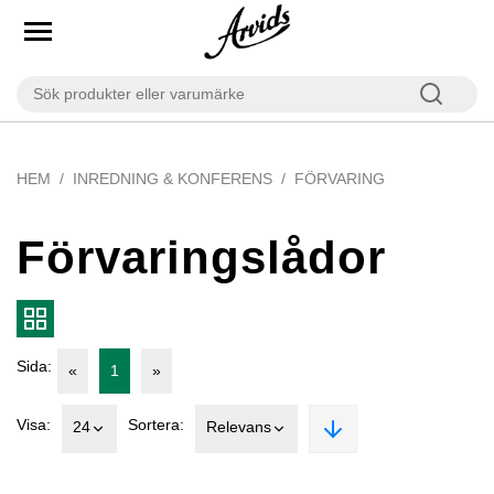
HEM
INREDNING & KONFERENS
FÖRVARING
Förvaringslådor
Sida:
«
1
»
Visa:
Sortera:
24
Relevans