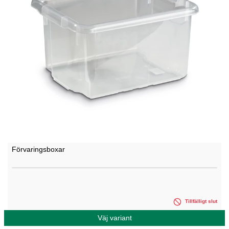
Förvaringsboxar
Tillfälligt slut
Väj variant