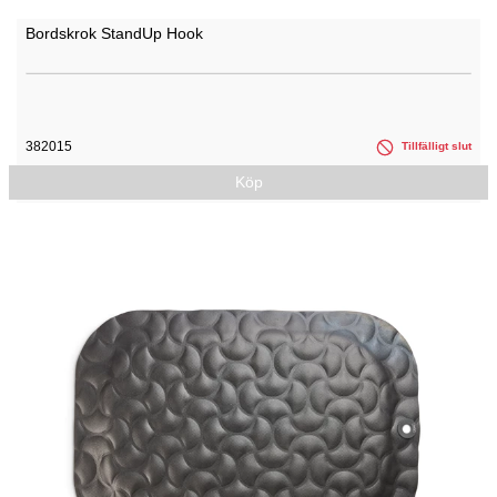
Bordskrok StandUp Hook
382015
Tillfälligt slut
Köp