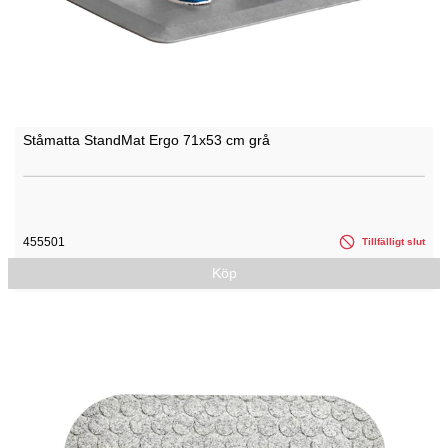
Ståmatta StandMat Ergo 71x53 cm grå
455501
Tillfälligt slut
Köp