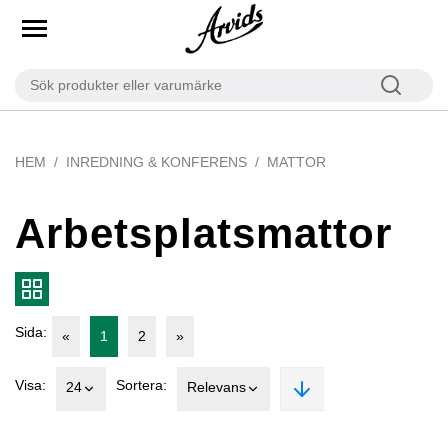
HEM
INREDNING & KONFERENS
MATTOR
Arbetsplatsmattor
Sida:
«
1
2
»
Visa:
Sortera:
24
Relevans