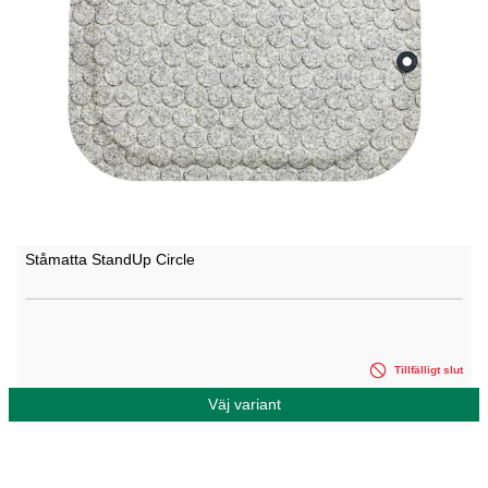
Ståmatta StandUp Circle
Tillfälligt slut
Väj variant