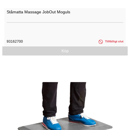
Ståmatta Massage JobOut Moguls
93162700
Tillfälligt slut
Köp