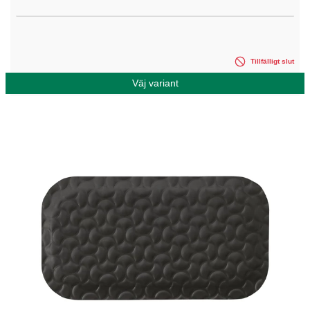
Tillfälligt slut
Väj variant