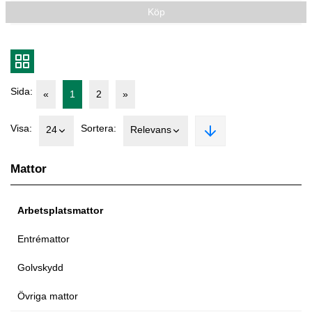
Köp
Sida:
«
1
2
»
Visa:
Sortera:
24
Relevans
Mattor
Arbetsplatsmattor
Entrémattor
Golvskydd
Övriga mattor