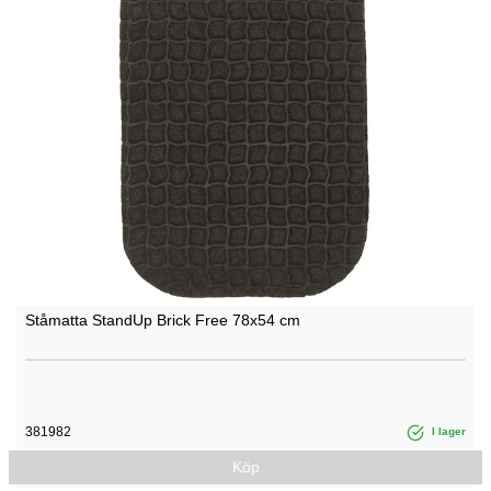
Ståmatta StandUp Brick Free 78x54 cm
381982
I lager
Köp