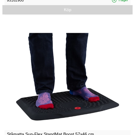
93162900
I lager
Köp
Ståmatta Sun-Flex StandMat Boost 57x46 cm