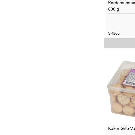
Kardemummas
800 g
SR800
Kakor Gille V