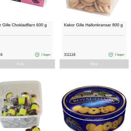
 Gille Chokladflarn 600 g
Kakor Gille Hallonkransar 800 g
46
311118
I lager
I lager
Köp
Köp