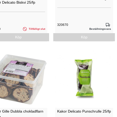
 Delicato Biskvi 25/fp
320670
0
Tillfälligt slut
Beställningsvara
Köp
Köp
 Gille Dubbla chokladflarn
Kakor Delicato Punschrulle 25/fp
g