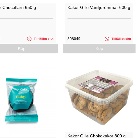
r Chocoflarn 650 g
Kakor Gille Vaniljdrömmar 600 g
2
308049
Tillfälligt slut
Tillfälligt slut
Köp
Köp
Kakor Gille Chokokakor 800 g