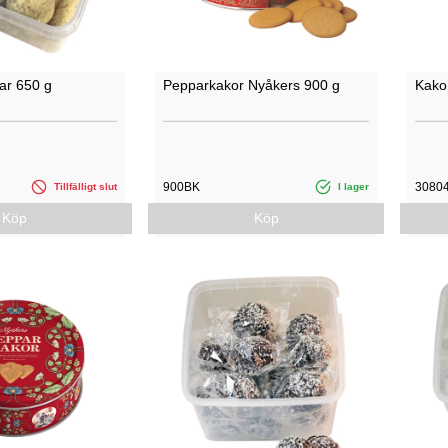
ar 650 g
Pepparkakor Nyåkers 900 g
Kakor
900BK
3080
Tillfälligt slut
I lager
Köp
Köp