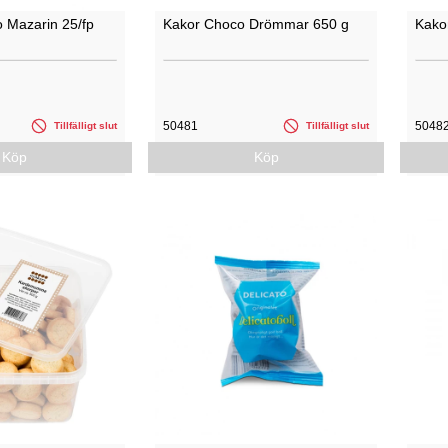
o Mazarin 25/fp
Kakor Choco Drömmar 650 g
Kako
50481
5048
Tillfälligt slut
Tillfälligt slut
Köp
Köp