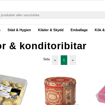
s
Städ & Hygien
Kläder & Skydd
Emballage
Kök &
r & konditoribitar
Sida:
«
1
»