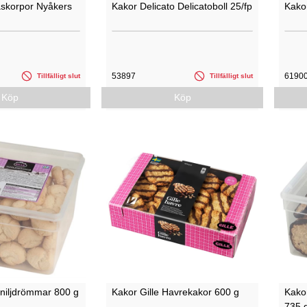
korpor Nyåkers
Kakor Delicato Delicatoboll 25/fp
Kakor
53897
6190
Tillfälligt slut
Tillfälligt slut
Köp
Köp
aniljdrömmar 800 g
Kakor Gille Havrekakor 600 g
Kakor
735 