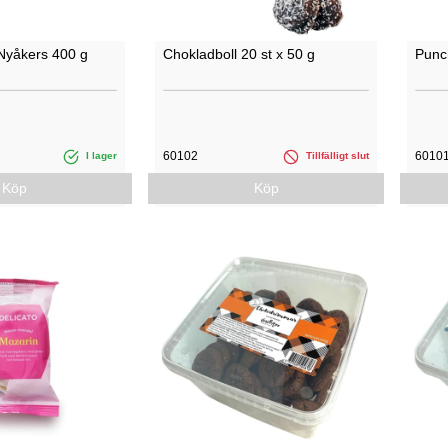
Nyåkers 400 g
Chokladboll 20 st x 50 g
Punch
60102
6010
I lager
Tillfälligt slut
Köp
Köp