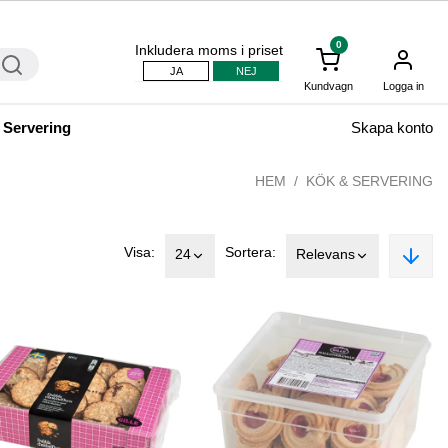
0
Inkludera moms i priset
JA
NEJ
Kundvagn
Logga in
 Servering
Skapa konto
HEM
KÖK & SERVERING
Visa:
Sortera:
24
Relevans